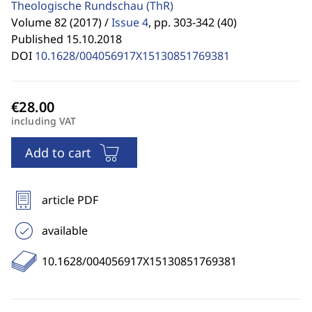
Theologische Rundschau
(ThR)
Volume 82 (2017) /
Issue 4
,
pp. 303-342 (40)
Published 15.10.2018
DOI
10.1628/004056917X15130851769381
including VAT
Add to cart
article PDF
available
10.1628/004056917X15130851769381