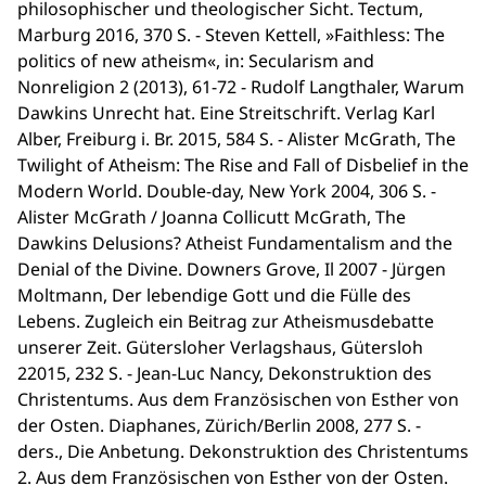
philosophischer und theologischer Sicht. Tectum,
Marburg 2016, 370 S. - Steven Kettell, »Faithless: The
politics of new atheism«, in: Secularism and
Nonreligion 2 (2013), 61-72 - Rudolf Langthaler, Warum
Dawkins Unrecht hat. Eine Streitschrift. Verlag Karl
Alber, Freiburg i. Br. 2015, 584 S. - Alister McGrath, The
Twilight of Atheism: The Rise and Fall of Disbelief in the
Modern World. Double-day, New York 2004, 306 S. -
Alister McGrath / Joanna Collicutt McGrath, The
Dawkins Delusions? Atheist Fundamentalism and the
Denial of the Divine. Downers Grove, Il 2007 - Jürgen
Moltmann, Der lebendige Gott und die Fülle des
Lebens. Zugleich ein Beitrag zur Atheismusdebatte
unserer Zeit. Gütersloher Verlagshaus, Gütersloh
22015, 232 S. - Jean-Luc Nancy, Dekonstruktion des
Christentums. Aus dem Französischen von Esther von
der Osten. Diaphanes, Zürich/Berlin 2008, 277 S. -
ders., Die Anbetung. Dekonstruktion des Christentums
2. Aus dem Französischen von Esther von der Osten.