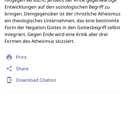
hingegen versucht, jenseits der Kritik gegenwärtige
Entwicklungen auf den soziologischen Begriff zu
bringen. Demgegenüber ist der christliche Atheismus
ein theologisches Unternehmen, das eine bestimmte
Form der Negation Gottes in den Gottesbegriff selbst
integriert. Gegen Ende wird eine Kritik aller drei
Formen des Atheismus skizziert.
print
Print
share
Share
send_to_mobile
Download Citation