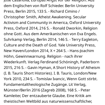
José Casanova, Europas Angst vor der Religion. Aus
dem Englischen von Rolf Schieder. Berlin University
Press, Berlin 2015, 133 S. - Richard Cimino /
Christopher Smith, Atheist Awakening. Secular
Activism and Community in America, Oxford University
Press, Oxford 2014, 216 S. - Ronald Dworkin, Religion
ohne Gott. Aus dem Amerikanischen von Eva Engels.
Suhrkamp Verlag, Berlin 2014, 146 S. - Terry Eagleton,
Culture and the Death of God. Yale University Press,
New Haven/London 2014, X + 264 S. - Hans-Joachim
Höhn, Gewinnwarnung. Religion - nach ihrer
Wiederkunft. Verlag Ferdinand Schöningh, Paderborn
2015, 216 S. - Gavin Hyman, A Short History of Atheism
(I. B. Tauris Short Histories). I. B. Tauris, London/New
York 2010, 234 S. - Tomislav Ivancic, Wenn Gott stirbt.
Fundamentaltheologische Zugänge. Lit Verlag,
Münster/Berlin 2016 (Zagreb 2008), 168 S. - Peter
Kamleiter, Der entzauberte Glaube. Eine Kritik am
theistischen Weltbild aus naturwissenschaftlicher,