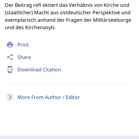
Der Beitrag refl ektiert das Verhältnis von Kirche und
(staatlicher) Macht aus ostdeutscher Perspektive und
exemplarisch anhand der Fragen der Militärseelsorge
und des Kirchenasyls.
print
Print
share
Share
send_to_mobile
Download Citation
More From Author / Editor