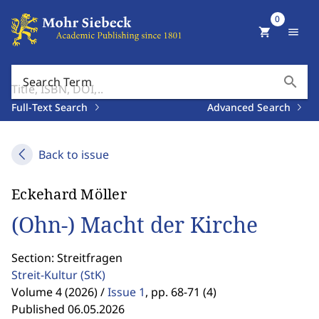
0
shopping_cart
menu
search
Search Term
Full-Text Search
Advanced Search
Back to issue
Eckehard Möller
(Ohn-) Macht der Kirche
Section: Streitfragen
Streit-Kultur
(StK)
Volume 4 (2026) /
Issue 1
,
pp. 68-71 (4)
Published 06.05.2026