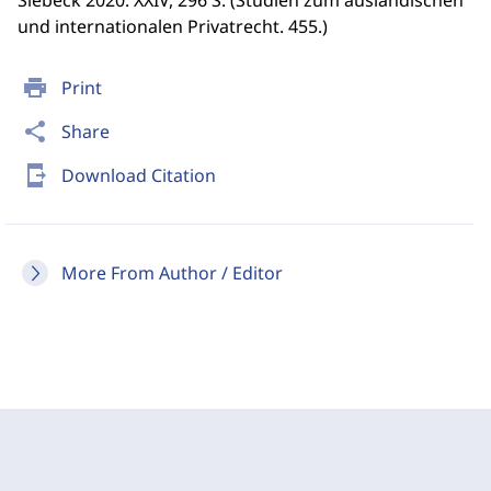
Siebeck 2020. XXIV, 296 S. (Studien zum ausländischen
und internationalen Privatrecht. 455.)
print
Print
share
Share
send_to_mobile
Download Citation
More From Author / Editor