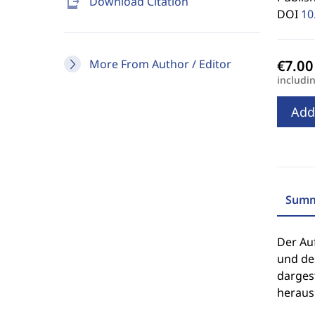
send_to_mobile
Download Citation
DOI
10
More From Author / Editor
includi
Add
Summ
Der Au
und des
dargest
herausr