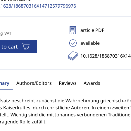
.1628/186870316X14712579796976
article PDF
ng VAT
available
 to cart
10.1628/186870316X1
ary
Authors/Editors
Reviews
Awards
fsatz beschreibt zunächst die Wahrnehmung griechisch-römis
 Kaiserkultes, durch christliche Autoren. In einem zweiten T
ellt. Wichtig sind die mit Johannes verbundenen Tradition
agende Rolle zufällt.