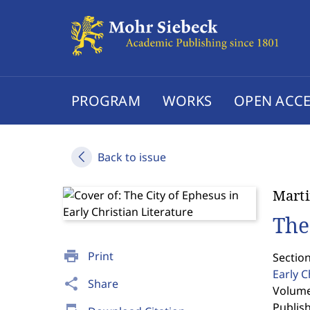
PROGRAM
WORKS
OPEN ACCE
Back to issue
Marti
The
print
Print
Section
Early C
share
Share
Volume 
Publis