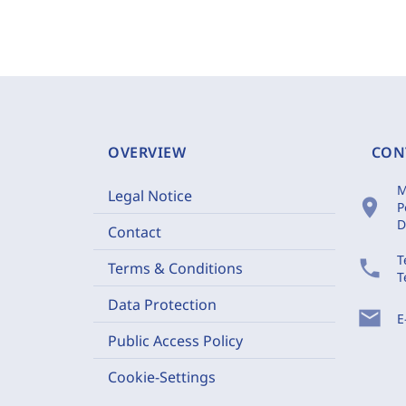
OVERVIEW
CON
M
Legal Notice
location_on
P
D
Contact
T
phone
Terms & Conditions
T
Data Protection
mail
E
Public Access Policy
Cookie-Settings