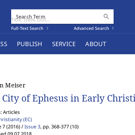
search
Search Term
Full-Text Search
Advanced Search
SS
PUBLISH
SERVICE
ABOUT
n Meiser
 City of Ephesus in Early Christ
: Articles
hristianity
(EC)
7 (2016) /
Issue 3
,
pp. 368-377 (10)
hed 09.07.2018