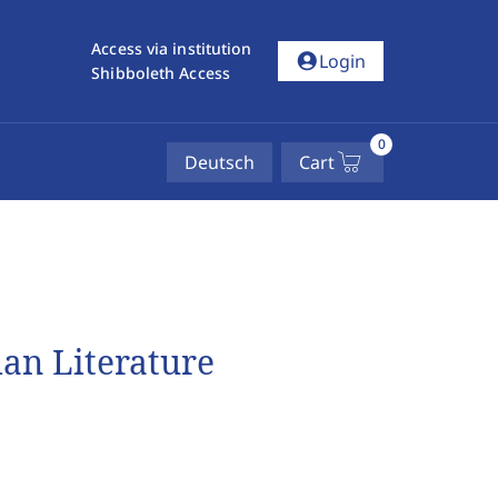
Access via institution
account_circle
Login
Shibboleth Access
0
Deutsch
Cart
ian Literature