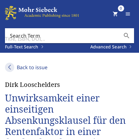
0
shopping_cart
menu
search
Search Term
Full-Text Search
Advanced Search
Back to issue
Dirk Looschelders
Unwirksamkeit einer
einseitigen
Absenkungsklausel für den
Rentenfaktor in einer