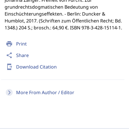
Johanna Zanger: Freiheit von Furcht. Zur
grundrechtsdogmatischen Bedeutung von
Einschüchterungseffekten. - Berlin: Duncker &
Humblot, 2017. (Schriften zum Öffentlichen Recht; Bd.
1348.) 204 S.; brosch.: 64,90 €. ISBN 978-3-428-15114-1.
print
Print
share
Share
send_to_mobile
Download Citation
More From Author / Editor