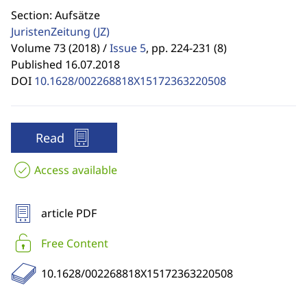
Section: Aufsätze
JuristenZeitung
(JZ)
Volume 73 (2018) /
Issue 5
,
pp. 224-231 (8)
Published 16.07.2018
DOI
10.1628/002268818X15172363220508
Read
Access available
article PDF
Free Content
10.1628/002268818X15172363220508