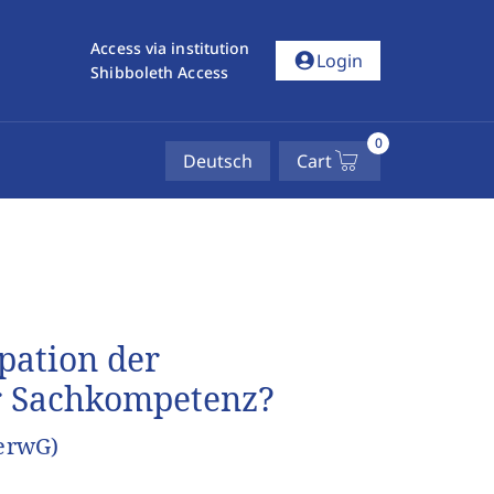
Access via institution
account_circle
Login
Shibboleth Access
0
Deutsch
Cart
pation der
r Sachkompetenz?
VerwG)