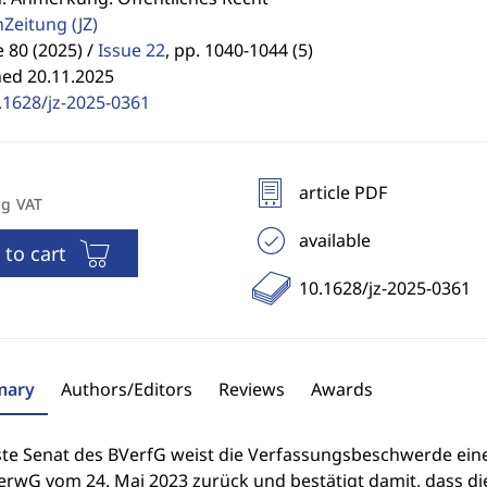
enZeitung
(JZ)
80 (2025) /
Issue 22
,
pp. 1040-1044 (5)
hed 20.11.2025
.1628/jz-2025-0361
article PDF
ng VAT
available
 to cart
10.1628/jz-2025-0361
ary
Authors/Editors
Reviews
Awards
ste Senat des BVerfG weist die Verfassungsbeschwerde ein
erwG vom 24. Mai 2023 zurück und bestätigt damit, dass di