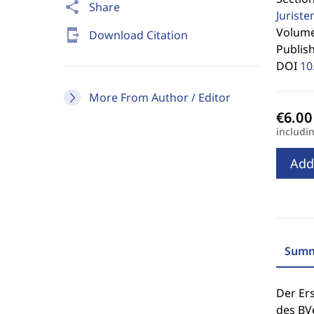
share
Share
Jurist
Volume 
send_to_mobile
Download Citation
Publis
DOI
10
More From Author / Editor
includi
Add
Summ
Der Er
des BV