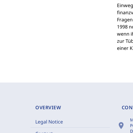
Einweg
finanz
Fragen
1998 n
wenn i
zur Tüb
einer 
OVERVIEW
CON
M
Legal Notice
location_on
P
D