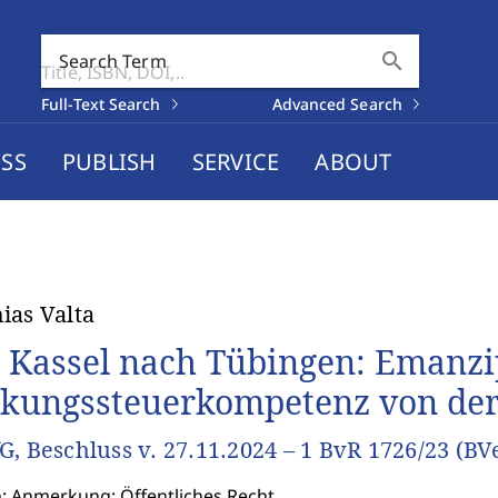
search
Search Term
Full-Text Search
Advanced Search
SS
PUBLISH
SERVICE
ABOUT
ias Valta
 Kassel nach Tübingen: Emanzi
kungssteuerkompetenz von de
G, Beschluss v. 27.11.2024 – 1 BvR 1726/23 (B
n: Anmerkung: Öffentliches Recht