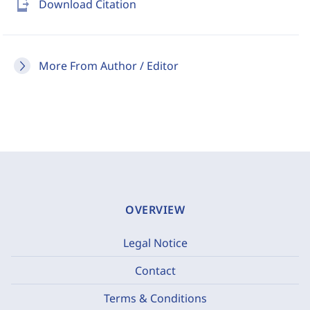
send_to_mobile
Download Citation
More From Author / Editor
OVERVIEW
Legal Notice
Contact
Terms & Conditions