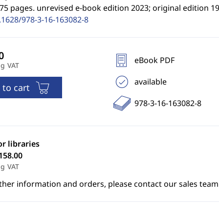
75 pages. unrevised e-book edition 2023; original edition 19
.1628/978-3-16-163082-8
eBook PDF
ng VAT
available
 to cart
978-3-16-163082-8
or libraries
158.00
ng VAT
ther information and orders, please contact our sales team