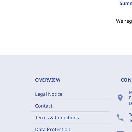
Summ
We regr
OVERVIEW
CON
M
Legal Notice
location_on
P
D
Contact
T
phone
Terms & Conditions
T
Data Protection