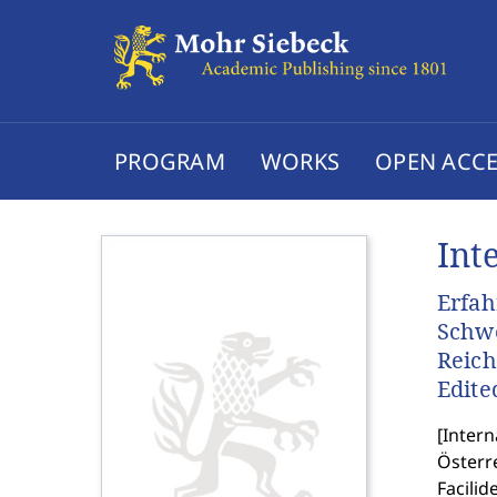
PROGRAM
WORKS
OPEN ACCE
Int
Erfah
Schwe
Reich
Edite
[
Intern
Österre
Facilid