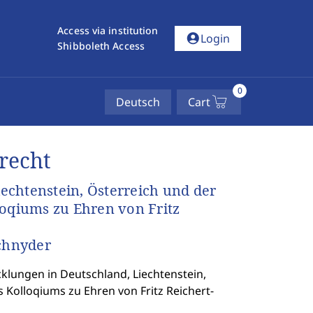
Access via institution
account_circle
Login
Shibboleth Access
0
Deutsch
Cart
recht
echtenstein, Österreich und der
loqiums zu Ehren von Fritz
Schnyder
klungen in Deutschland, Liechtenstein,
 Kolloqiums zu Ehren von Fritz Reichert-