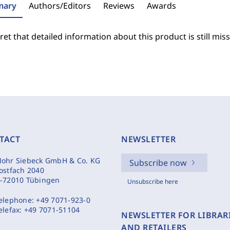
ary
Authors/Editors
Reviews
Awards
et that detailed information about this product is still miss
TACT
NEWSLETTER
ohr Siebeck GmbH & Co. KG
Subscribe now
ostfach 2040
-72010 Tübingen
Unsubscribe here
elephone:
+49 7071-923-0
elefax:
+49 7071-51104
NEWSLETTER FOR LIBRAR
AND RETAILERS