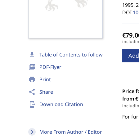
1995. 2
DOI
10
includi
download
Table of Contents to follow
Add
picture_as_pdf
PDF-Flyer
print
Print
Price f
share
Share
from €
send_to_mobile
Download Citation
includi
For fur
More From Author / Editor