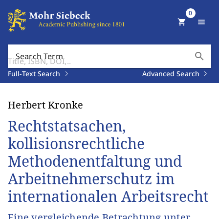
0
shopping_cart
menu
search
Search Term
Full-Text Search
Advanced Search
Herbert Kronke
Rechtstatsachen,
kollisionsrechtliche
Methodenentfaltung und
Arbeitnehmerschutz im
internationalen Arbeitsrecht
Eine vergleichende Betrachtung unter