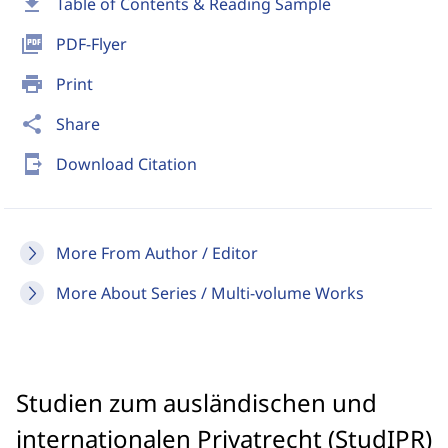
download
Table of Contents & Reading Sample
picture_as_pdf
PDF-Flyer
print
Print
share
Share
send_to_mobile
Download Citation
More From Author / Editor
More About Series / Multi-volume Works
Studien zum ausländischen und
internationalen Privatrecht (StudIPR)