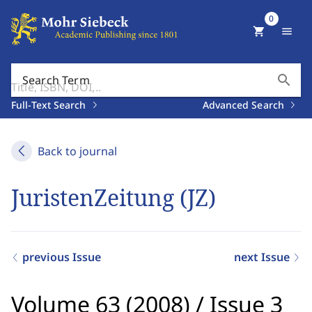
0
shopping_cart
menu
search
Search Term
Full-Text Search
Advanced Search
Back to journal
JuristenZeitung (JZ)
previous Issue
next Issue
Volume 63 (2008)
/
Issue 3