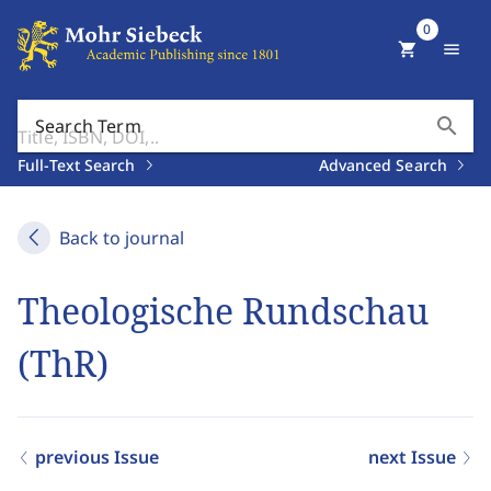
0
shopping_cart
menu
search
Search Term
Full-Text Search
Advanced Search
Back to journal
Theologische Rundschau
(ThR)
previous Issue
next Issue