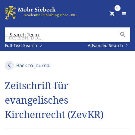
0
shopping_cart
menu
search
Search Term
Full-Text Search
Advanced Search
Back to journal
Zeitschrift für
evangelisches
Kirchenrecht (ZevKR)