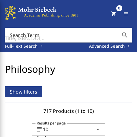
0
shopping_cart
menu
search
Search Term
Full-Text Search
Advanced Search
Philosophy
Show filters
717 Products (1 to 10)
Results per page
subject
arrow_drop_down
10