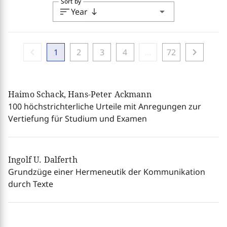
Sort by
sort
arrow_drop_down
Year
south
chevron_left
chevron_right
1
2
3
4
...
72
Haimo Schack, Hans-Peter Ackmann
100 höchstrichterliche Urteile mit Anregungen zur
Vertiefung für Studium und Examen
Ingolf U. Dalferth
Grundzüge einer Hermeneutik der Kommunikation
durch Texte