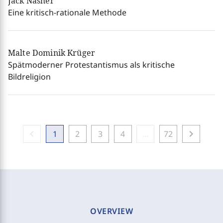
Jack Nasher
Eine kritisch-rationale Methode
Malte Dominik Krüger
Spätmoderner Protestantismus als kritische
Bildreligion
chevron_left
chevron_right
1
2
3
4
...
72
OVERVIEW