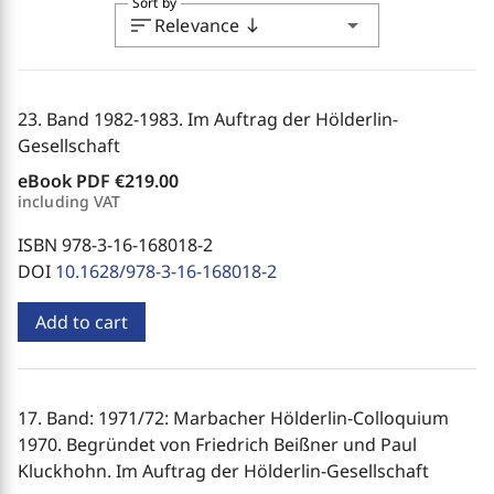
Sort by
sort
arrow_drop_down
Relevance
south
23. Band 1982-1983. Im Auftrag der Hölderlin-
Gesellschaft
eBook PDF
€219.00
including VAT
ISBN 978-3-16-168018-2
DOI
10.1628/978-3-16-168018-2
Add to cart
17. Band: 1971/72: Marbacher Hölderlin-Colloquium
1970. Begründet von Friedrich Beißner und Paul
Kluckhohn. Im Auftrag der Hölderlin-Gesellschaft