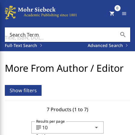
0
shopping_cart
menu
search
Search Term
Full-Text Search
Advanced Search
More From Author / Editor
Show filters
7 Products (1 to 7)
Results per page
subject
arrow_drop_down
10