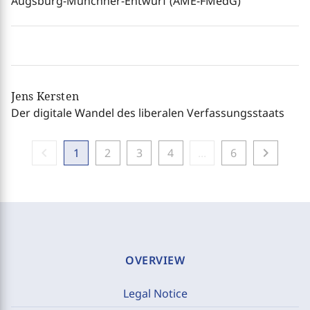
Augsburg-Münchner-Entwurf (AME-FMedG)
Jens Kersten
Der digitale Wandel des liberalen Verfassungsstaats
chevron_left
chevron_right
1
2
3
4
...
6
OVERVIEW
Legal Notice