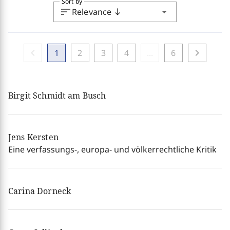
Sort by
sort
arrow_drop_down
Relevance
south
chevron_left
chevron_right
1
2
3
4
...
6
Birgit Schmidt am Busch
Jens Kersten
Eine verfassungs-, europa- und völkerrechtliche Kritik
Carina Dorneck