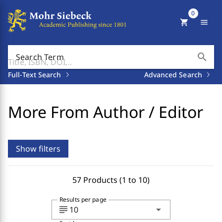
0
shopping_cart
menu
search
Search Term
Full-Text Search
Advanced Search
More From Author / Editor
Show filters
57 Products (1 to 10)
Results per page
subject
arrow_drop_down
10