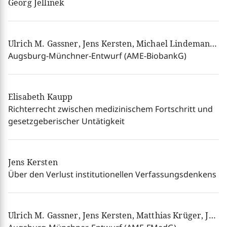
Georg Jellinek
Ulrich M. Gassner, Jens Kersten, Michael Lindemann, Josef Franz Lindner, Henning Rosenau, Birgit Schmidt am Busch, Ulrich Schroth, Ferdinand Wollenschläger
Augsburg-Münchner-Entwurf (AME-BiobankG)
Elisabeth Kaupp
Richterrecht zwischen medizinischem Fortschritt und
gesetzgeberischer Untätigkeit
Jens Kersten
Über den Verlust institutionellen Verfassungsdenkens
Ulrich M. Gassner, Jens Kersten, Matthias Krüger, Josef Franz Lindner, Henning Rosenau, Ulrich Schroth