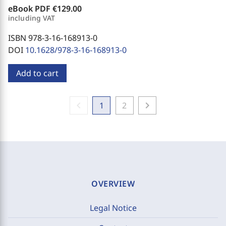
eBook PDF
€129.00
including VAT
ISBN 978-3-16-168913-0
DOI
10.1628/978-3-16-168913-0
Add to cart
chevron_left
chevron_right
1
2
OVERVIEW
Legal Notice