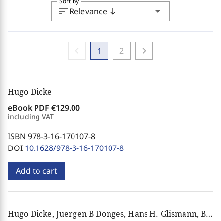
Sort by
sort
arrow_drop_down
Relevance
south
chevron_left
chevron_right
1
2
Hugo Dicke
eBook PDF
€129.00
including VAT
ISBN 978-3-16-170107-8
DOI
10.1628/978-3-16-170107-8
Add to cart
Hugo Dicke, Juergen B Donges, Hans H. Glismann, Bernhard Heitger, Ernst-Jürgen Horn, Karl-Heinz Jüttemeier, Henning Klodt, Dieter Knoll, Axel D. Neu, Klaus-Dieter Schmidt, Ronald Weichert