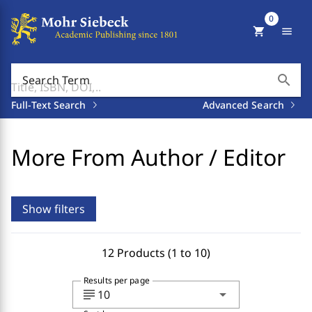
0
shopping_cart
menu
search
Search Term
Full-Text Search
Advanced Search
More From Author / Editor
Show filters
12 Products (1 to 10)
Results per page
subject
arrow_drop_down
10