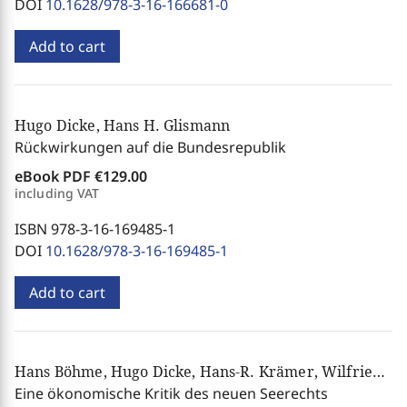
DOI
10.1628/978-3-16-166681-0
Add to cart
Hugo Dicke, Hans H. Glismann
Rückwirkungen auf die Bundesrepublik
eBook PDF
€129.00
including VAT
ISBN 978-3-16-169485-1
DOI
10.1628/978-3-16-169485-1
Add to cart
Hans Böhme, Hugo Dicke, Hans-R. Krämer, Wilfried Prewo, Horst Rodemer, Henning Sichelschmidt, Carsten S. Thoroe, Frank Wolter
Eine ökonomische Kritik des neuen Seerechts