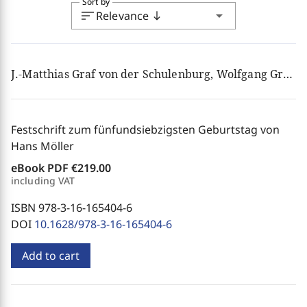
Sort by
sort
arrow_drop_down
Relevance
south
J.-Matthias Graf von der Schulenburg, Wolfgang Greiner
Festschrift zum fünfundsiebzigsten Geburtstag von
Hans Möller
eBook PDF
€219.00
including VAT
ISBN 978-3-16-165404-6
DOI
10.1628/978-3-16-165404-6
Add to cart