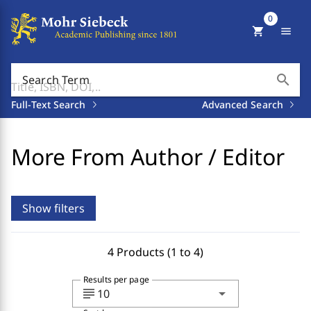
0
shopping_cart
menu
search
Search Term
Full-Text Search
Advanced Search
More From Author / Editor
Show filters
4 Products (1 to 4)
Results per page
subject
arrow_drop_down
10