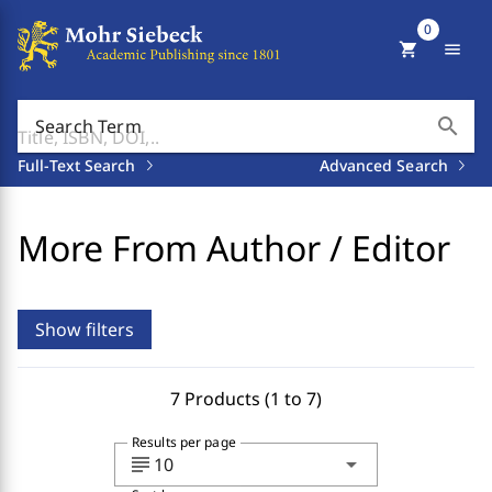
0
shopping_cart
menu
search
Search Term
Full-Text Search
Advanced Search
More From Author / Editor
Show filters
7 Products (1 to 7)
Results per page
subject
arrow_drop_down
10