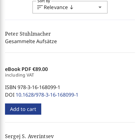
Sort by
sort
arrow_drop_down
Relevance
south
Peter Stuhlmacher
Gesammelte Aufsätze
eBook PDF
€89.00
including VAT
ISBN 978-3-16-168099-1
DOI
10.1628/978-3-16-168099-1
Add to cart
Sergej S. Averintsev