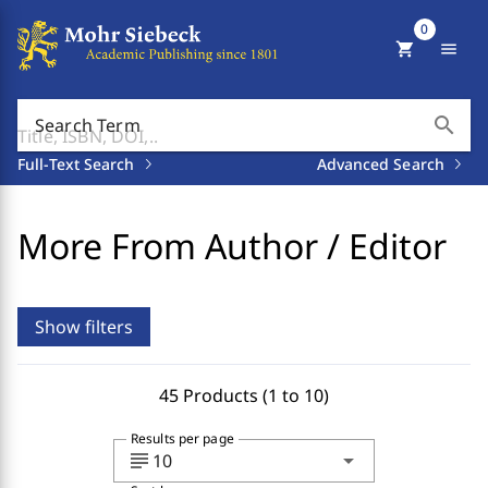
0
shopping_cart
menu
search
Search Term
Full-Text Search
Advanced Search
More From Author / Editor
Show filters
45 Products (1 to 10)
Results per page
subject
arrow_drop_down
10