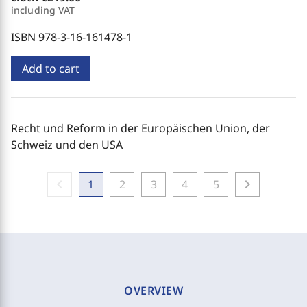
including VAT
ISBN 978-3-16-161478-1
Add to cart
Recht und Reform in der Europäischen Union, der
Schweiz und den USA
chevron_left
chevron_right
1
2
3
4
5
OVERVIEW