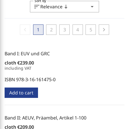
Sort by
sort
arrow_drop_down
Relevance
south
chevron_left
chevron_right
1
2
3
4
5
Band I: EUV und GRC
cloth
€239.00
including VAT
ISBN 978-3-16-161475-0
Add to cart
Band II: AEUV, Präambel, Artikel 1-100
cloth
€209.00