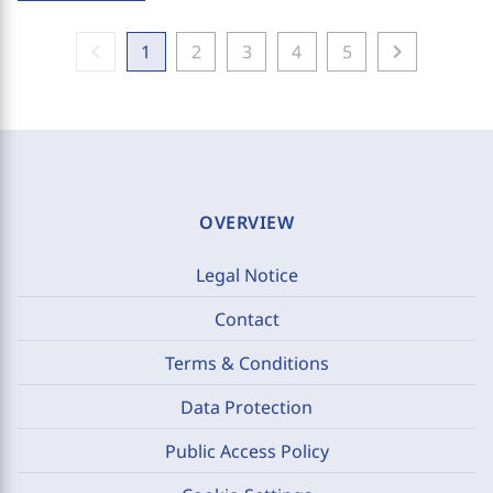
chevron_left
chevron_right
1
2
3
4
5
OVERVIEW
Legal Notice
Contact
Terms & Conditions
Data Protection
Public Access Policy