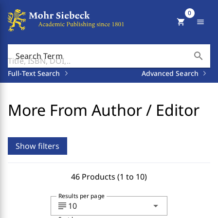
0
shopping_cart
menu
search
Search Term
Full-Text Search
Advanced Search
More From Author / Editor
Show filters
46 Products (1 to 10)
Results per page
subject
arrow_drop_down
10