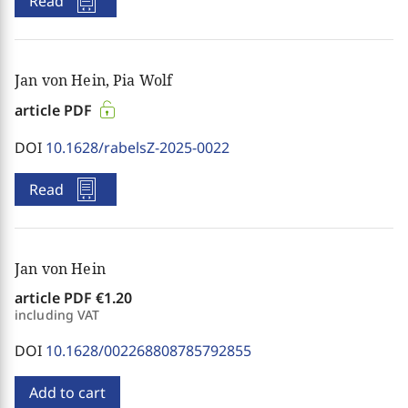
Read
Jan von Hein, Pia Wolf
article PDF
DOI
10.1628/rabelsZ-2025-0022
Read
Jan von Hein
article PDF
€1.20
including VAT
DOI
10.1628/002268808785792855
Add to cart