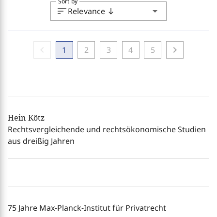
Sort by
sort
arrow_drop_down
Relevance
south
chevron_left
chevron_right
1
2
3
4
5
Hein Kötz
Rechtsvergleichende und rechtsökonomische Studien
aus dreißig Jahren
75 Jahre Max-Planck-Institut für Privatrecht