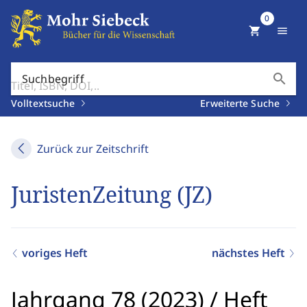
0
shopping_cart
menu
search
Suchbegriff
Volltextsuche
Erweiterte Suche
Zurück zur Zeitschrift
JuristenZeitung (JZ)
voriges Heft
nächstes Heft
Jahrgang 78 (2023)
/
Heft