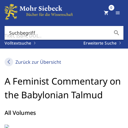
0
shopping_cart
menu
search
Suchbegriff
Volltextsuche
Erweiterte Suche
Zurück zur Übersicht
A Feminist Commentary on
the Babylonian Talmud
All Volumes