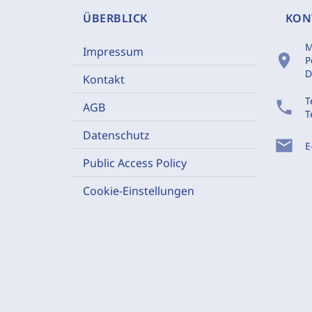
ÜBERBLICK
KON
M
Impressum
location_on
P
D
Kontakt
T
phone
AGB
T
Datenschutz
mail
E
Public Access Policy
Cookie-Einstellungen