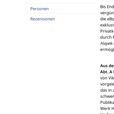
Bis End
Personen
vergüns
Rezensionen
die eB
exklusi
Privat
durch 
Hayek-
ermögl
Aus de
Abt. A 
von Vi
vorgel
das in 
schwer
Publik
Werk H