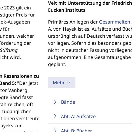
Veit mit Unterstützung der Friedric
e 2023 gilt ein
Eucken Instituts
tigter Preis für
ook-Ausgaben
Primäres Anliegen der
Gesammelten S
v für
A. von Hayek ist es, Aufsätze und Bü
kunden, welcher
ursprünglich auf Deutsch verfasst wu
Förderung der
vorliegen. Sofern dies besonders ge
Stiftung
nicht in deutscher Fassung vorliegen
icht wird.
aufgenommen. Eine Gesamtausgabe säm
geplant.
n Rezensionen zu
Mehr
Band 5:
"Der jetzt
ktor Vanberg
egte Band fasst
Bände
zahlreichen, oft
 zugänglichen
Abt. A: Aufsätze
ationen verstreute
ayeks zur
Abt. B: Bücher