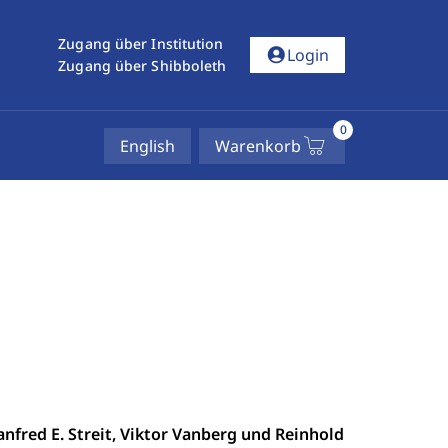
Zugang über Institution
account_circle
Login
Zugang über Shibboleth
0
English
Warenkorb
fred E. Streit, Viktor Vanberg und Reinhold