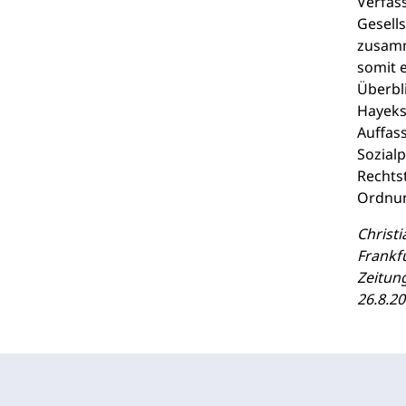
Verfass
Gesells
zusamm
somit 
Überbli
Hayek
Auffas
Sozialp
Rechts
Ordnun
Christi
Frankf
Zeitun
26.8.20