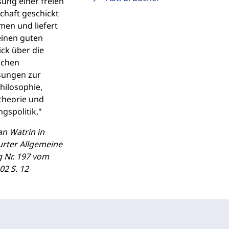
ung einer freien
chaft geschickt
en und liefert
einen guten
ck über die
schen
sungen zur
hilosophie,
theorie und
gspolitik."
an Watrin in
urter Allgemeine
g Nr. 197 vom
02 S. 12