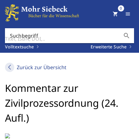
0
shopping_cart
menu
search
Suchbegriff
Volltextsuche
Erweiterte Suche
Zurück zur Übersicht
Kommentar zur
Zivilprozessordnung (24.
Aufl.)