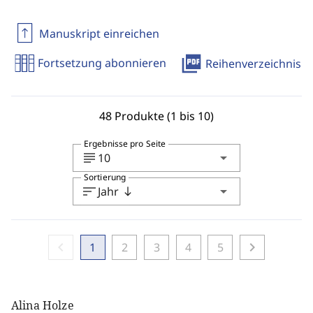
Manuskript einreichen
picture_as_pdf
Fortsetzung abonnieren
Reihenverzeichnis
48 Produkte (1 bis 10)
Ergebnisse pro Seite
subject
arrow_drop_down
10
Sortierung
sort
arrow_drop_down
Jahr
south
chevron_left
chevron_right
1
2
3
4
5
Alina Holze