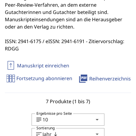
Peer-Review-Verfahren, an dem externe
Gutachterinnen und Gutachter beteiligt sind.
Manuskripteinsendungen sind an die Herausgeber
oder an den Verlag zu richten.
ISSN: 2941-6175 / eISSN: 2941-6191 - Zitiervorschlag:
RDGG
Manuskript einreichen
picture_as_pdf
Fortsetzung abonnieren
Reihenverzeichnis
7 Produkte (1 bis 7)
Ergebnisse pro Seite
subject
arrow_drop_down
10
Sortierung
sort
arrow_drop_down
Jahr
south