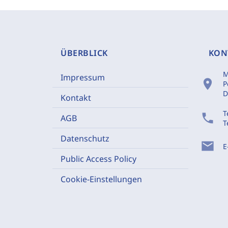
ÜBERBLICK
KON
M
Impressum
location_on
P
D
Kontakt
T
phone
AGB
T
Datenschutz
mail
E
Public Access Policy
Cookie-Einstellungen