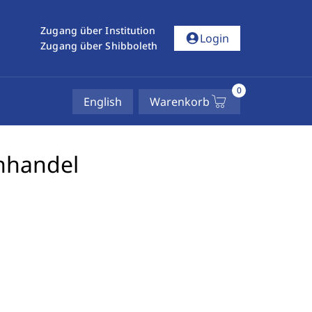
Zugang über Institution
account_circle
Login
Zugang über Shibboleth
0
English
Warenkorb
hhandel