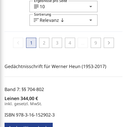
Ergebnisse pro Seite
subject
arrow_drop_down
10
Sortierung
sort
arrow_drop_down
Relevanz
south
chevron_left
chevron_right
1
2
3
4
...
9
Gedächtnisschrift für Werner Heun (1953-2017)
Band 7: §§ 704-802
Leinen
344,00 €
inkl. gesetzl. MwSt.
ISBN 978-3-16-152902-3