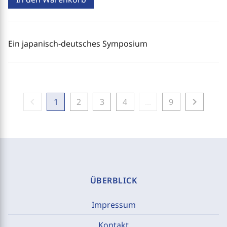
Ein japanisch-deutsches Symposium
chevron_left
chevron_right
1
2
3
4
...
9
ÜBERBLICK
Impressum
Kontakt