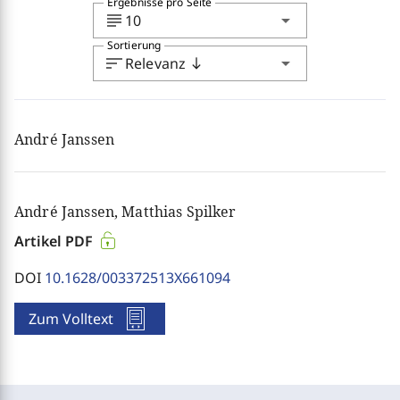
Ergebnisse pro Seite
subject
arrow_drop_down
10
Sortierung
sort
arrow_drop_down
Relevanz
south
André Janssen
André Janssen, Matthias Spilker
Artikel PDF
DOI
10.1628/003372513X661094
Zum Volltext