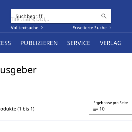
search
Suchbegriff
Volltextsuche
Erweiterte Suche
CESS
PUBLIZIEREN
SERVICE
VERLAG
ausgeber
Ergebnisse pro Seite
subject
rodukte (1 bis 1)
10