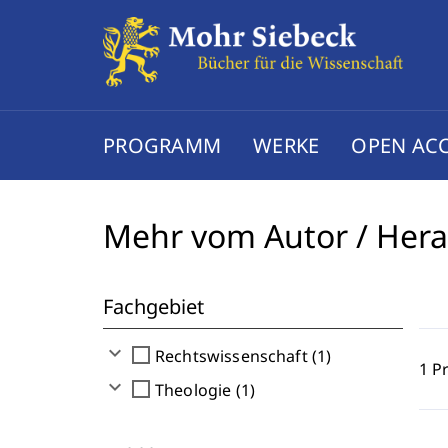
PROGRAMM
WERKE
OPEN AC
Mehr vom Autor / Her
Fachgebiet
expand_more
check_box_outline_blank
Rechtswissenschaft (1)
1 P
expand_more
check_box_outline_blank
Theologie (1)