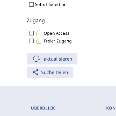
check_box_outline_blank
Sofort lieferbar
Zugang
check_box_outline_blank
Open Access
check_box_outline_blank
Freier Zugang
aktualisieren
share
Suche teilen
ÜBERBLICK
KON