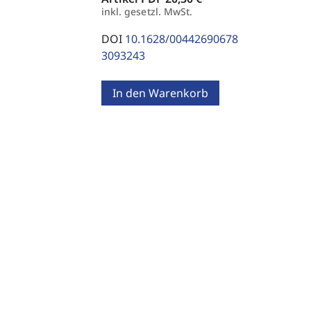
inkl. gesetzl. MwSt.
DOI
10.1628/00442690678
3093243
In den Warenkorb