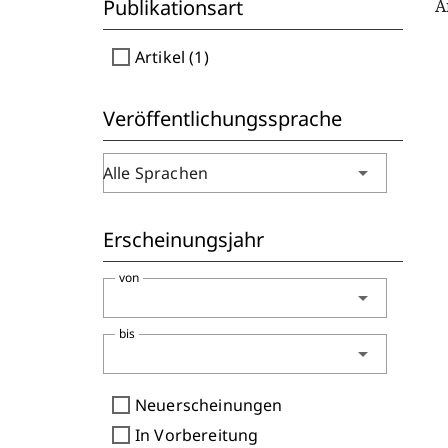
Publikationsart
A
check_box_outline_blank
Artikel (1)
Veröffentlichungssprache
arrow_drop_down
Alle Sprachen
Erscheinungsjahr
von
arrow_drop_down
bis
arrow_drop_down
check_box_outline_blank
Neuerscheinungen
check_box_outline_blank
In Vorbereitung