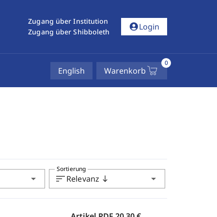
Zugang über Institution
account_circle
Login
Zugang über Shibboleth
0
English
Warenkorb
Sortierung
arrow_drop_down
sort
arrow_drop_down
Relevanz
south
Artikel PDF
20,30 €