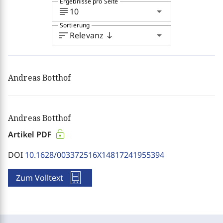
Ergebnisse pro Seite
subject
arrow_drop_down
10
Sortierung
sort
arrow_drop_down
Relevanz
south
Andreas Botthof
Andreas Botthof
Artikel PDF
DOI
10.1628/003372516X14817241955394
Zum Volltext