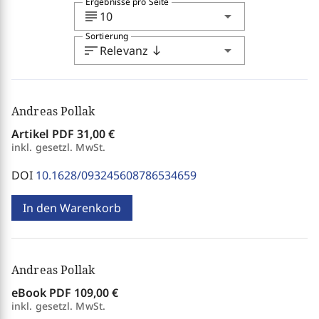
Ergebnisse pro Seite
subject
arrow_drop_down
10
Sortierung
sort
arrow_drop_down
Relevanz
south
Andreas Pollak
Artikel PDF
31,00 €
inkl. gesetzl. MwSt.
DOI
10.1628/093245608786534659
In den Warenkorb
Andreas Pollak
eBook PDF
109,00 €
inkl. gesetzl. MwSt.