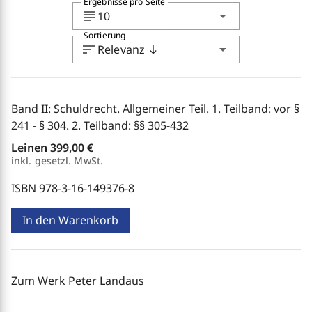
Ergebnisse pro Seite
subject
arrow_drop_down
10
Sortierung
sort
arrow_drop_down
Relevanz
south
Band II: Schuldrecht. Allgemeiner Teil. 1. Teilband: vor §
241 - § 304. 2. Teilband: §§ 305-432
Leinen
399,00 €
inkl. gesetzl. MwSt.
ISBN 978-3-16-149376-8
In den Warenkorb
Zum Werk Peter Landaus