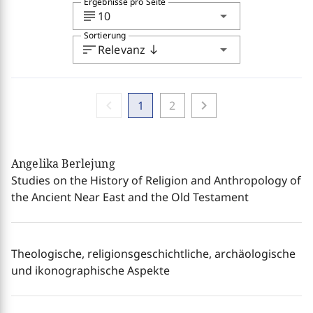
Ergebnisse pro Seite
subject
arrow_drop_down
10
Sortierung
sort
arrow_drop_down
Relevanz
south
chevron_left
chevron_right
1
2
Angelika Berlejung
Studies on the History of Religion and Anthropology of
the Ancient Near East and the Old Testament
Theologische, religionsgeschichtliche, archäologische
und ikonographische Aspekte