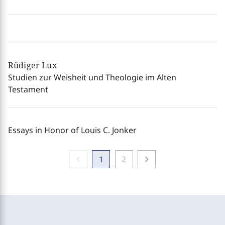
Rüdiger Lux
Studien zur Weisheit und Theologie im Alten
Testament
Essays in Honor of Louis C. Jonker
chevron_left
chevron_right
1
2