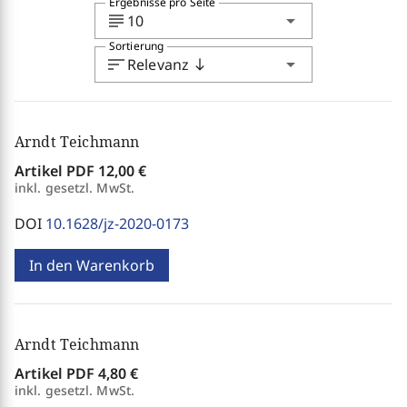
Ergebnisse pro Seite
subject
arrow_drop_down
10
Sortierung
sort
arrow_drop_down
Relevanz
south
Arndt Teichmann
Artikel PDF
12,00 €
inkl. gesetzl. MwSt.
DOI
10.1628/jz-2020-0173
In den Warenkorb
Arndt Teichmann
Artikel PDF
4,80 €
inkl. gesetzl. MwSt.