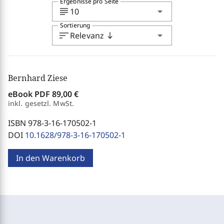
Ergebnisse pro Seite
subject
arrow_drop_down
10
Sortierung
sort
arrow_drop_down
Relevanz
south
Bernhard Ziese
eBook PDF
89,00 €
inkl. gesetzl. MwSt.
ISBN 978-3-16-170502-1
DOI
10.1628/978-3-16-170502-1
In den Warenkorb