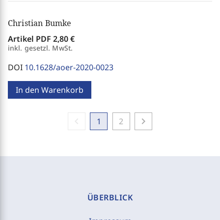
Christian Bumke
Artikel PDF
2,80 €
inkl. gesetzl. MwSt.
DOI
10.1628/aoer-2020-0023
In den Warenkorb
chevron_left
chevron_right
1
2
ÜBERBLICK