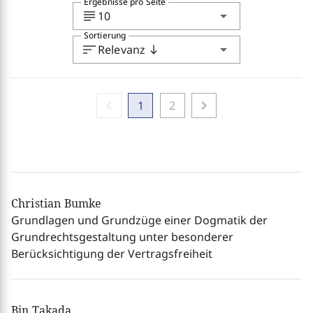
Ergebnisse pro Seite
subject
arrow_drop_down
10
Sortierung
sort
arrow_drop_down
Relevanz
south
chevron_left
chevron_right
1
2
Christian Bumke
Grundlagen und Grundzüge einer Dogmatik der
Grundrechtsgestaltung unter besonderer
Berücksichtigung der Vertragsfreiheit
Bin Takada