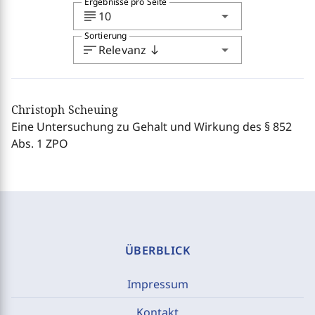
Ergebnisse pro Seite
subject
arrow_drop_down
10
Sortierung
sort
arrow_drop_down
Relevanz
south
Christoph Scheuing
Eine Untersuchung zu Gehalt und Wirkung des § 852
Abs. 1 ZPO
ÜBERBLICK
Impressum
Kontakt