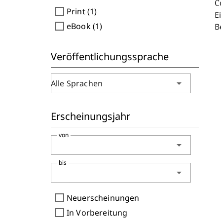
C
check_box_outline_blank
Print (1)
E
check_box_outline_blank
eBook (1)
B
Veröffentlichungssprache
arrow_drop_down
Alle Sprachen
Erscheinungsjahr
von
arrow_drop_down
bis
arrow_drop_down
check_box_outline_blank
Neuerscheinungen
check_box_outline_blank
In Vorbereitung