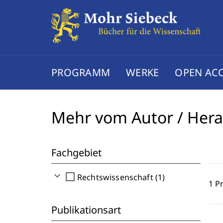
PROGRAMM
WERKE
OPEN AC
Mehr vom Autor / Her
Fachgebiet
expand_more
check_box_outline_blank
Rechtswissenschaft (1)
1 P
Publikationsart