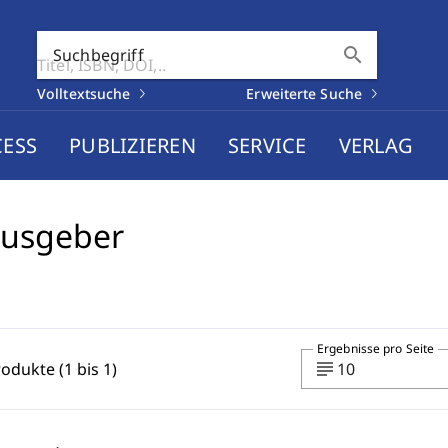
search
Suchbegriff
Volltextsuche
Erweiterte Suche
CESS
PUBLIZIEREN
SERVICE
VERLAG
ausgeber
Ergebnisse pro Seite
subject
rodukte (1 bis 1)
10