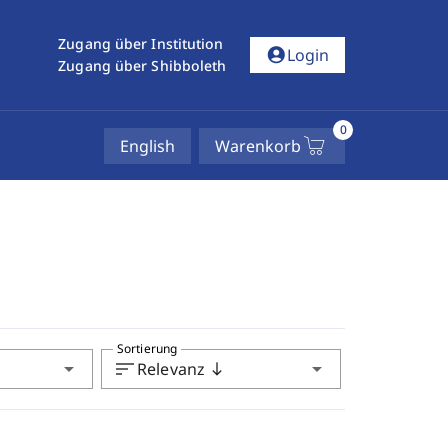
Zugang über Institution
account_circle
Login
Zugang über Shibboleth
0
English
Warenkorb
Sortierung
arrow_drop_down
sort
arrow_drop_down
Relevanz
south