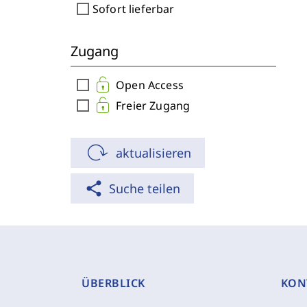
check_box_outline_blank
Sofort lieferbar
Zugang
check_box_outline_blank
Open Access
check_box_outline_blank
Freier Zugang
aktualisieren
share
Suche teilen
ÜBERBLICK
KON