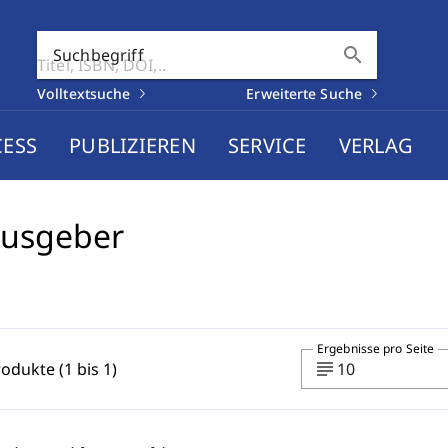
search
Suchbegriff
Volltextsuche
Erweiterte Suche
CESS
PUBLIZIEREN
SERVICE
VERLAG
ausgeber
Ergebnisse pro Seite
subject
rodukte (1 bis 1)
10