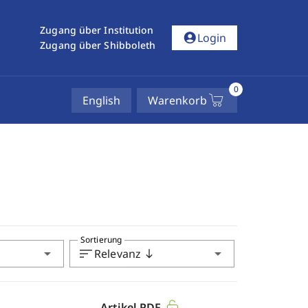
Zugang über Institution
account_circle
Login
Zugang über Shibboleth
0
English
Warenkorb
Sortierung
arrow_drop_down
sort
arrow_drop_down
Relevanz
south
Artikel PDF