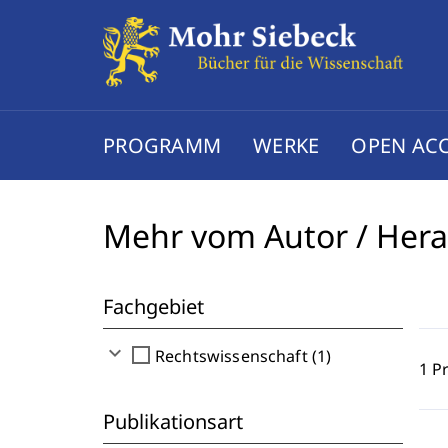
PROGRAMM
WERKE
OPEN AC
Mehr vom Autor / Her
Fachgebiet
expand_more
check_box_outline_blank
Rechtswissenschaft (1)
1 P
Publikationsart