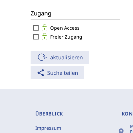
Zugang
check_box_outline_blank
Open Access
check_box_outline_blank
Freier Zugang
aktualisieren
share
Suche teilen
ÜBERBLICK
KON
M
Impressum
location_on
P