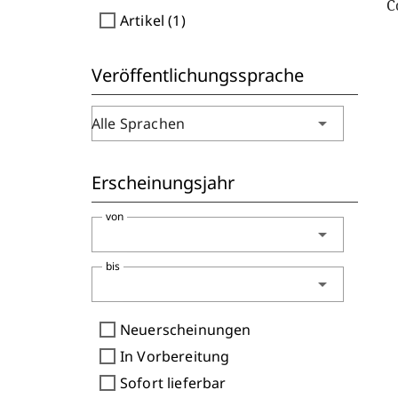
C
check_box_outline_blank
Artikel (1)
Veröffentlichungssprache
arrow_drop_down
Alle Sprachen
Erscheinungsjahr
von
arrow_drop_down
bis
arrow_drop_down
check_box_outline_blank
Neuerscheinungen
check_box_outline_blank
In Vorbereitung
check_box_outline_blank
Sofort lieferbar