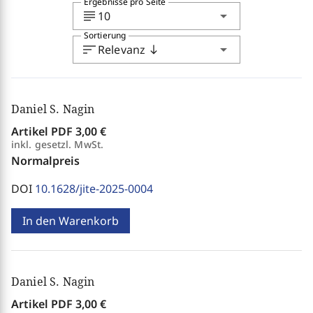
Ergebnisse pro Seite
subject
arrow_drop_down
10
Sortierung
sort
arrow_drop_down
Relevanz
south
Daniel S. Nagin
Artikel PDF
3,00 €
inkl. gesetzl. MwSt.
Normalpreis
DOI
10.1628/jite-2025-0004
In den Warenkorb
Daniel S. Nagin
Artikel PDF
3,00 €