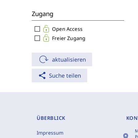
Zugang
check_box_outline_blank
Open Access
check_box_outline_blank
Freier Zugang
aktualisieren
share
Suche teilen
ÜBERBLICK
KON
M
Impressum
location_on
P