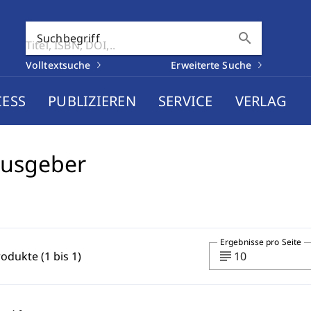
search
Suchbegriff
Volltextsuche
Erweiterte Suche
CESS
PUBLIZIEREN
SERVICE
VERLAG
ausgeber
Ergebnisse pro Seite
subject
rodukte (1 bis 1)
10