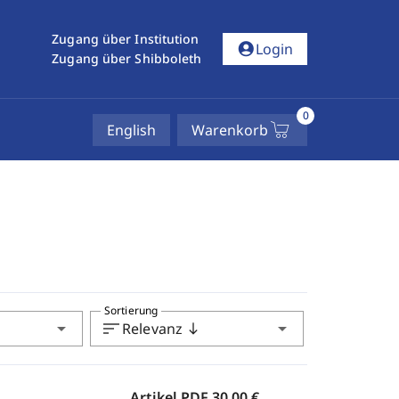
Zugang über Institution
account_circle
Login
Zugang über Shibboleth
0
English
Warenkorb
Sortierung
arrow_drop_down
sort
arrow_drop_down
Relevanz
south
Artikel PDF
30,00 €