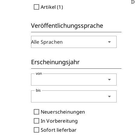
D
check_box_outline_blank
Artikel (1)
Veröffentlichungssprache
arrow_drop_down
Alle Sprachen
Erscheinungsjahr
von
arrow_drop_down
bis
arrow_drop_down
check_box_outline_blank
Neuerscheinungen
check_box_outline_blank
In Vorbereitung
check_box_outline_blank
Sofort lieferbar