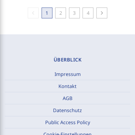
chevron_left
chevron_right
1
2
3
4
ÜBERBLICK
Impressum
Kontakt
AGB
Datenschutz
Public Access Policy
Cookie-Einstellungen