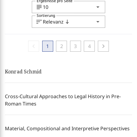
Ergebnisse pro Seite
subject
arrow_drop_down
10
Sortierung
sort
arrow_drop_down
Relevanz
south
chevron_left
chevron_right
1
2
3
4
Konrad Schmid
Cross-Cultural Approaches to Legal History in Pre-
Roman Times
Material, Compositional and Interpretive Perspectives