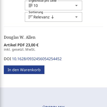
Ergebnisse pro Seite
subject
arrow_drop_down
10
Sortierung
sort
arrow_drop_down
Relevanz
south
Douglas W. Allen
Artikel PDF
23,00 €
inkl. gesetzl. MwSt.
DOI
10.1628/0932456054254452
In den Warenkorb