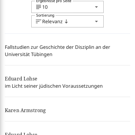
Ergebnisse pro Seite
subject
arrow_drop_down
10
Sortierung
sort
arrow_drop_down
Relevanz
south
Fallstudien zur Geschichte der Disziplin an der
Universität Tübingen
Eduard Lohse
im Licht seiner jüdischen Voraussetzungen
Karen Armstrong
Eduard Lohse