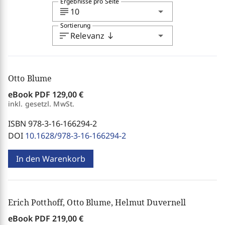
Ergebnisse pro Seite
subject
arrow_drop_down
10
Sortierung
sort
arrow_drop_down
Relevanz
south
Otto Blume
eBook PDF
129,00 €
inkl. gesetzl. MwSt.
ISBN 978-3-16-166294-2
DOI
10.1628/978-3-16-166294-2
In den Warenkorb
Erich Potthoff, Otto Blume, Helmut Duvernell
eBook PDF
219,00 €