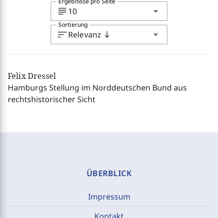
Ergebnisse pro Seite
subject
arrow_drop_down
10
Sortierung
sort
arrow_drop_down
Relevanz
south
Felix Dressel
Hamburgs Stellung im Norddeutschen Bund aus
rechtshistorischer Sicht
ÜBERBLICK
Impressum
Kontakt