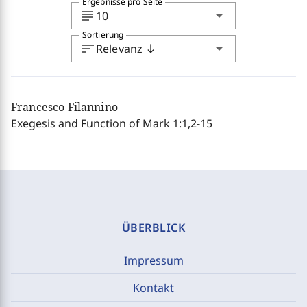
Ergebnisse pro Seite
subject
arrow_drop_down
10
Sortierung
sort
arrow_drop_down
Relevanz
south
Francesco Filannino
Exegesis and Function of Mark 1:1,2-15
ÜBERBLICK
Impressum
Kontakt