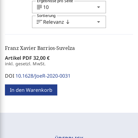
Ergebnisse pro Seite
subject
arrow_drop_down
10
Sortierung
sort
arrow_drop_down
Relevanz
south
Franz Xavier Barrios-Suvelza
Artikel PDF
32,00 €
inkl. gesetzl. MwSt.
DOI
10.1628/JoeR-2020-0031
In den Warenkorb